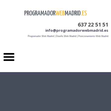
PROGRAMADOR
WEB
MADRID
.ES
637 22 51 51
info@programadorwebmadrid.es
Programador Web Madrid | Diseño Web Madrid | Posicionamiento Web Madrid